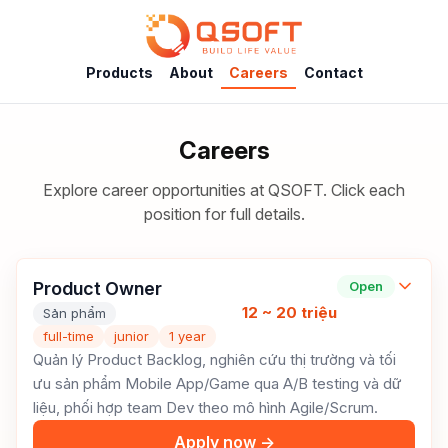
Products
About
Careers
Contact
Careers
Explore career opportunities at QSOFT. Click each
position for full details.
Product Owner
Open
12 ~ 20 triệu
Sản phẩm
full-time
junior
1 year
Quản lý Product Backlog, nghiên cứu thị trường và tối
ưu sản phẩm Mobile App/Game qua A/B testing và dữ
liệu, phối hợp team Dev theo mô hình Agile/Scrum.
Apply now →